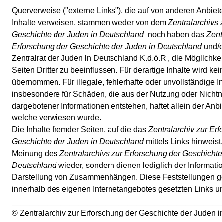
Querverweise ("externe Links"), die auf von anderen Anbiet
Inhalte verweisen, stammen weder von dem
Zentralarchivs 
Geschichte der Juden in Deutschland
noch haben das
Zent
Erforschung der Geschichte der Juden in Deutschland
und/o
Zentralrat der Juden in Deutschland K.d.ö.R., die Möglichkei
Seiten Dritter zu beeinflussen. Für derartige Inhalte wird ke
übernommen. Für illegale, fehlerhafte oder unvollständige I
insbesondere für Schäden, die aus der Nutzung oder Nichtn
dargebotener Informationen entstehen, haftet allein der Anbie
welche verwiesen wurde.
Die Inhalte fremder Seiten, auf die das
Zentralarchiv zur Er
Geschichte der Juden in Deutschland
mittels Links hinweist
Meinung des
Zentralarchivs zur Erforschung der Geschichte
Deutschland
wieder, sondern dienen lediglich der Informati
Darstellung von Zusammenhängen. Diese Feststellungen gel
innerhalb des eigenen Internetangebotes gesetzten Links 
_______________________________________________
© Zentralarchiv zur Erforschung der Geschichte der Juden i