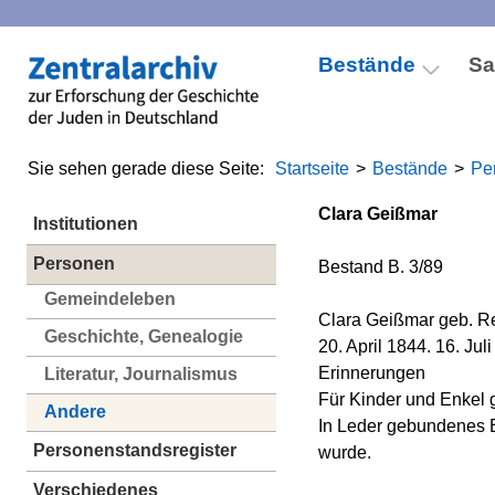
Bestände
S
Sie sehen gerade diese Seite:
Startseite
>
Bestände
>
Pe
Clara Geißmar
Institutionen
Personen
Bestand B. 3/89
Gemeindeleben
Clara Geißmar geb. R
Geschichte, Genealogie
20. April 1844. 16. Juli
Erinnerungen
Literatur, Journalismus
Für Kinder und Enkel 
Andere
In Leder gebundenes E
Personenstandsregister
wurde.
Verschiedenes