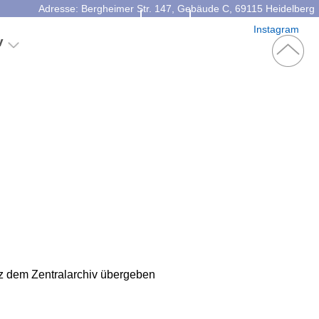
Adresse: Bergheimer Str. 147, Gebäude C, 69115 Heidelberg
Kontakt
Facebook
Instagram
v
tz dem Zentralarchiv übergeben