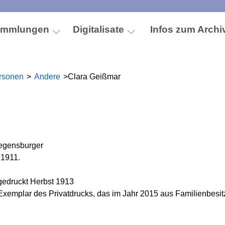
ammlungen
Digitalisate
Infos zum Archi
rsonen
>
Andere
>
Clara Geißmar
egensburger
 1911.
gedruckt Herbst 1913
xemplar des Privatdrucks, das im Jahr 2015 aus Familienbesi