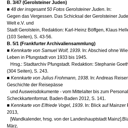
B. 3/47 (Gerolsteiner Juden)
■
48 der insgesamt 50 Fotos Gerolsteiner Juden
. In:
Gegen das Vergessen. Das Schicksal der Gerolsteiner Jude
Welt e.V. und
Stadt Gerolstein, Redaktion: Karl-Heinz Böffgen, Klaus Helle
(103 Seiten), S. 43-56.
B. 5/1 (Frankfurter Archivaliensammlung)
■
Kennkarte von Samuel Wolf, 1939
. In: Abschied ohne Wie
Leben in Pfungstadt von 1933 bis 1945.
Hrsg.: Stadtarchiv Pfungstadt. Redaktion: Stephanie Goeth
(304 Seiten), S. 243.
■
Kennkarte von Julius Frohmann,
1938
. In: Andreas Reise
Geschichte der Reisepässe
und Ausweisdokumente - vom Mittelalter bis zum Persona
Scheckkartenformat. Baden-Baden 2012, S. 141.
■
Kennkarte von Elfriede Vogel, 1939
. In: Blick auf Mainze
2013,
[Wandkalender, hrsg. von der Landeshauptstadt Mainz].Bla
März.