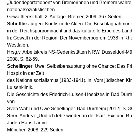
„Judendeportationen“ von Bremerinnen und Bremern währen
nationalsozialistischen
Gewaltherrschaft. 2. Auflage. Bremen 2009, 367 Seiten.
Scheffler
,Jürgen: Konfiszierte Akten: Die Beschlagnahmung
in der Reichspogromnacht und das kulturelle Erbe des Land
In: Gewalt in der Region. Der Novemberpogrom 1938 in Rh
Westfalen.
Hrsg.v. Arbeitskreis NS-Gedenkstätten NRW. Düsseldorf-M
2008, S. 62-69.
Schellinger
, Uwe: Selbstbehauptung ohne Chance: Das Fri
Hospiz in der Zeit
des Nationalsozialismus (1933-1941). In: Vom jüdischen Ki
Luisenklinik.
Die Geschichte des Friedrich-Luisen-Hospizes in Bad Dürr
von
Sven Wahl und Uwe Schellinger. Bad Dürrheim [2012], S. 3
Sinn
, Andrea: „Und ich lebe wieder an der Isar“. Exil und
Juden Hans Lamm.
München 2008, 229 Seiten.