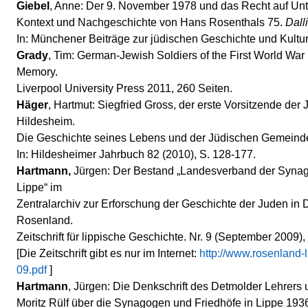
Giebel
, Anne: Der 9. November 1978 und das Recht auf Unt
Kontext und Nachgeschichte von Hans Rosenthals 75.
Dalli
In: Münchener Beiträge zur jüdischen Geschichte und Kultur
Grady
, Tim: German-Jewish Soldiers of the First World War 
Memory.
Liverpool University Press 2011, 260 Seiten.
Häger
, Hartmut: Siegfried Gross, der erste Vorsitzende de
Hildesheim.
Die Geschichte seines Lebens und der Jüdischen Gemeind
In: Hildesheimer Jahrbuch 82 (2010), S. 128-177.
Hartmann,
Jürgen: Der Bestand „Landesverband der Syn
Lippe“ im
Zentralarchiv zur Erforschung der Geschichte der Juden in D
Rosenland.
Zeitschrift für lippische Geschichte. Nr. 9 (September 2009),
[Die Zeitschrift gibt es nur im Internet:
http://www.rosenland-
09.pdf
]
Hartmann
, Jürgen: Die Denkschrift des Detmolder Lehrers
Moritz Rülf über die Synagogen und Friedhöfe in Lippe 193