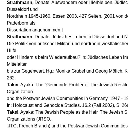
Strathmann,
Donate: Auswandern oder Hierbleiben. Jüdisc
Düsseldorf und
Nordrhein 1945-1960. Essen 2003, 427 Seiten. [2001 von de
Paderborn als
Dissertation angenommen.]
Strathmann
, Donate: Jüdisches Leben in Düsseldorf und 
Die Politik von britischer Militär- und nordrhein-westfälisch
Hilfe
oder Hindernis beim Wiederaufbau? In: Jüdisches Leben i
Mittelalter
bis zur Gegenwart. Hg.: Monika Grübel und Georg Mölich. K
262.
Takei
, Ayaka: The "Gemeinde Problem": The Jewish Restit
Organization
and the Postwar Jewish Communities in Germany, 1947 - 1
In: Holocaust and Genocide Studies. 16.2 (Fall 2002), S. 26
Takei
, Ayaka: The Jewish People as the Hair. The Jewish 
Organizations (JRSO,
JTC, French Branch) and the Postwar Jewish Communities i