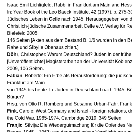
Isaac Emil Lichtigfeld, Rabbi in Frankfurt am Main and Hes
In: Year Book of the Leo Baeck Institute. 42 (1997), p. 275-3
Jüdisches Leben in
Celle
nach 1945. Herausgegeben von der
Christlich-jüdische Zusammenarbeit Celle e.V. Verlag für R
Bielefeld 2005,
146 Seiten [Akten aus dem Bestand B. 1/6 wurden in den 
Rahe und Sibylle Obenaus zitiert.]
Döhr
, Christopher: Warum Deutschland? Juden in der früh
[Unveröffentlichte] Magisterarbeit an der Universität Kobl
2009, 106 Seiten.
Fabian
, Roberto: Ein Erbe als Herausforderung: die jüdisc
Frankfurt am Main
von 1945 bis heute. In: Juden in Deutschland nach 1945: Bü
Bürger?
Hrsg. von Otto R. Romberg und Susanne Urban-Fahr. Frankf
Fink
, Carole: West Germany and Israel - foreign relations, d
the Cold War, 1965-1974. Cambridge 2019, 349 Seiten.
Franjic
, Silvija: Die Wiedergutmachung für die Opfer des Na