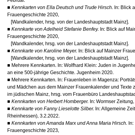
Februar.
■
Kennkarten von Ella Deutsch und Trude Hirsch.
In: Blick 
Frauengeschichte 2020,
[Wandkalender, hrsg. von der Landeshauptstadt Mainz].
■
Kennkarte von Adelheid Stefanie Benfey.
In: Blick auf Mai
Frauengeschichte 2020,
[Wandkalender, hrsg. von der Landeshauptstadt Mainz].
■
Kennkarte von Karoline Meyer.
In: Blick auf Mainzer Fra
[Wandkalender, hrsg. von der Landeshauptstadt Mainz].
■ Mehrere Kennkarten. In: Wolfhard Klein: Juden in Jugenh
an eine 500-jährige Geschichte. Jugenheim 2020.
■ Mehrere Kennkarten. In: Frauenleben in Magenza: Porträt
und Mädchen aus dem Mainzer Frauenkalender und Texte z
im jüdischen Mainz, hrsg. vom Frauenbüro Landeshauptstad
■
Kennkarten von Herbert Homberger.
In: Wormser Zeitung,
■
Kennkarte von Fanny Lieselotte Silber.
In: Allgemeine Zei
Rheinhessen), 3.2.2022.
■
Kennkarten von Amanda Marx und Anna Maria Hirsch.
In:
Frauengeschichte 2023,