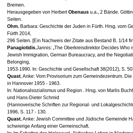
Bremen.
Herausgegeben von Herbert
Obenaus
u.a., 2 Bände. Götti
Seiten.
Ohm
, Barbara: Geschichte der Juden in Fürth. Hrsg. vom Ge
Fürth 2014,
296 Seiten. [Ein Nachweis der Zitate aus Bestand B. 1/14 fin
Panagiotidis
,Jannis: „The Oberkreisdirektor Decides Who 
Jewish Immigration, German Bureaucracy, and the Negotiati
Belonging,
1953-1990. In: Geschichte und Gesellschaft 38(2012), S. 50
Quast
, Anke: Vom Provisorium zum Gemeindezentrum. Die
in Hannover 1955 - 1963.
In: Nationalsozialismus und Region . Hrsg. von Marlis Buch
und Hans-Dieter Schmid
(Hannoverische Schriften zur Regional- und Lokalgeschicht
1996, S. 117 - 130.
Quast
, Anke: Jewish Committee und Jüdische Gemeinde H
schwierige Anfang einer Gemeinschaft.