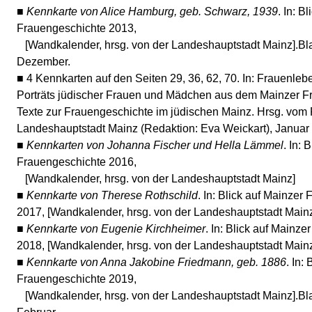
■
Kennkarte von Alice Hamburg, geb. Schwarz, 1939
. In: B
Frauengeschichte 2013,
[Wandkalender, hrsg. von der Landeshauptstadt Mainz].Bla
Dezember.
■
4 Kennkarten auf den Seiten 29, 36, 62, 70. In: Frauenle
Porträts jüdischer Frauen und Mädchen aus dem Mainzer F
Texte zur Frauengeschichte im jüdischen Mainz. Hrsg. vom
Landeshauptstadt Mainz (Redaktion: Eva Weickart), Januar
■
Kennkarten von Johanna Fischer und Hella Lämmel
. In: 
Frauengeschichte 2016,
[Wandkalender, hrsg. von der Landeshauptstadt Mainz]
■
Kennkarte von Therese Rothschild
. In: Blick auf Mainzer
2017, [Wandkalender, hrsg. von der Landeshauptstadt Main
■
Kennkarte von Eugenie Kirchheimer
. In: Blick auf Mainz
2018, [Wandkalender, hrsg. von der Landeshauptstadt Main
■
Kennkarte von Anna Jakobine Friedmann, geb. 1886
. In:
Frauengeschichte 2019,
[Wandkalender, hrsg. von der Landeshauptstadt Mainz].Bla