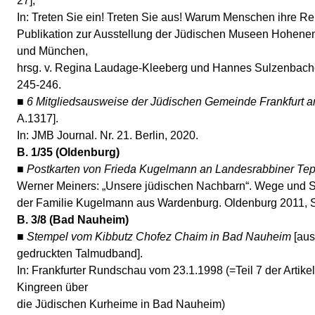
27],
In: Treten Sie ein! Treten Sie aus! Warum Menschen ihre Re
Publikation zur Ausstellung der Jüdischen Museen Hohene
und München,
hrsg. v. Regina Laudage-Kleeberg und Hannes Sulzenbacher
245-246.
■
6 Mitgliedsausweise der Jüdischen Gemeinde Frankfurt 
A.1317].
In: JMB Journal. Nr. 21. Berlin, 2020.
B. 1/35 (Oldenburg)
■
Postkarten von Frieda Kugelmann an Landesrabbiner Tep
Werner Meiners: „Unsere jüdischen Nachbarn“. Wege und S
der Familie Kugelmann aus Wardenburg. Oldenburg 2011, S
B. 3/8 (Bad Nauheim)
■
Stempel vom Kibbutz Chofez Chaim in Bad Nauheim
[aus
gedruckten Talmudband].
In: Frankfurter Rundschau vom 23.1.1998 (=Teil 7 der Artike
Kingreen über
die Jüdischen Kurheime in Bad Nauheim)