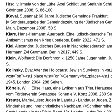
Hrsg. v. Irmela von der Lühe, Axel Schildt und Stefanie Sch
Göttingen 2008, S. 86-100.
[
Keval
, Susanna]: 60 Jahre Jüdische Gemeinde Frankfurt
[= Sonderausgabe der Gemeindezeitung der Jüdischen Gem
Main, Dezember 2008], 50 S.
Klare
, Hans-Hermann: Auerbach. Eine jüdisch-deutsche Tra
Antisemitismus den Krieg überlebte. Berlin 2022, 471 S.
Klei
, Alexandra: Jüdisches Bauen in Nachkriegsdeutschland
Hermann Zvi Guttmann. Berlin 2017, 449 S.
Klein
, Wolfhard: Die Dorfchronik. 1250 Jahre Jugenheim. 
S.
Kolinsky
, Eva: After the Holocaust. Jewish Survivors in <st
w:st="on"><st1:place w:st="on">Germany</st1:place></st1:c
1945. London 2004, 288 Seiten.
Körtels
, Willi: Elise Haas, eine Lyrikerin aus Trier. Heraus
vom Förderverein Synagoge Könen e.V. Konz 2008, 230 Sei
Kreuter,
Marie-Luise: Juden in Landau - Landauer Juden. Z
Minderheit und ihrer christlichen Nachbarn, (=Schriftenreih