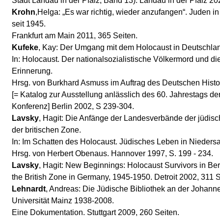
Stadt Landau in der Pfalz, Band 13). Landau in der Pfalz 2022
Krohn
,Helga: „Es war richtig, wieder anzufangen“. Juden i
seit 1945.
Frankfurt am Main 2011, 365 Seiten.
Kufeke
, Kay: Der Umgang mit dem Holocaust in Deutschla
In: Holocaust. Der nationalsozialistische Völkermord und di
Erinnerung.
Hrsg. von Burkhard Asmuss im Auftrag des Deutschen His
[= Katalog zur Ausstellung anlässlich des 60. Jahrestags d
Konferenz] Berlin 2002, S 239-304.
Lavsky
, Hagit: Die Anfänge der Landesverbände der jüdis
der britischen Zone.
In: Im Schatten des Holocaust. Jüdisches Leben in Nieder
Hrsg. von Herbert Obenaus. Hannover 1997, S. 199 - 234.
Lavsky
, Hagit: New Beginnings: Holocaust Survivors in B
the British Zone in Germany, 1945-1950. Detroit 2002, 311 S
Lehnardt
, Andreas: Die Jüdische Bibliothek an der Johann
Universität Mainz 1938-2008.
Eine Dokumentation. Stuttgart 2009, 260 Seiten.