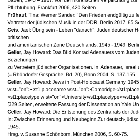
Baden, 1945 – 1967: von der moralischen Verpflichtung zur 
Pflichtübung. Frankfurt 2006, 420 Seiten.
Frühauf
, Tina: Werner Sander: "Den Frieden endgültig zu fe
Vertreter der jüdischen Musik in der DDR. Berlin 2017, 85 S
Geis
, Jael: Übrig sein - Leben "danach": Juden deutscher He
britischen
und amerikanischen Zone Deutschlands, 1945 - 1949. Berlin
Geller
, Jay Howard: Das Bild Konrad Adenauers vom Jude
Beziehungen
zu Vertretern jüdischer Organisationen. In: Adenauer, Israe
(= Rhöndorfer Gespräche, Bd. 20), Bonn 2004, S. 137-155.
Geller
, Jay Howard: Jews in Post-Holocaust Germany, 1945
w:st="on"><st1:placename w:st="on">Cambridge</st1:pla
<st1:placetype w:st="on">University</st1:placetype></st1:p
[329 Seiten, erweiterte Fassung der Dissertation an Yale Uni
Geller
, Jay Howard: Die Entstehung des Zentralrats der Jud
In: Zwischen Erinnerung und Neubeginn.Zur deutsch-jüdis
1945.
Hrsg. v. Susanne Schönborn, München 2006, S. 60-75.