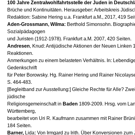
100 Jahre Zentralwohlfahrtsstelle der Juden in Deutsch
Brüche und Kontinuitäten. Herausgeber: Arbeitskreis Jüdisc
Redaktion: Sabine Hering u.a. Frankfurt a.M., 2017, 419 Sei
Aden-Grossmann, Wilma:
Berthold Simonsohn. Biographi
Sozialpädagogen
und Juristen (1912-1978). Frankfurt a.M. 2007, 420 Seiten.
Andresen
, Knud: Antijüdische Aktionen der Neuen Linken 
Reaktionen.
Anmerkungen zu einem belasteten Verhältnis. In: Lebendige
Gedenkschrift
für Peter Borowsky. Hg. Rainer Hering und Rainer Nicolay
S. 464-483.
[Begleitband zur Ausstellung:] Gleiche Rechte für Alle? Zwe
jüdische
Religionsgemeinschaft in
Baden
1809-2009. Hrsg. vom La
Württemberg,
bearbeitet von Uri R. Kaufmann zusammen mit Rainer Brüni
184 Seiten.
Barner,
Lida
:
Von Irmgard zu Irith. Über Konversionen zum