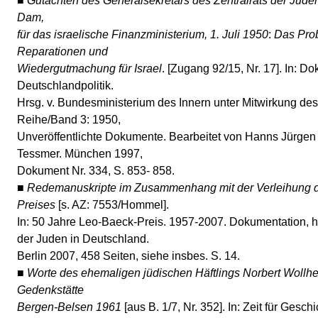
■ Gutachten des Generalsekretärs des Zentralrats der Jude
Dam,
für das israelische Finanzministerium, 1. Juli 1950
:
Das Pro
Reparationen und
Wiedergutmachung für Israel
. [Zugang 92/15, Nr. 17]. In: D
Deutschlandpolitik.
Hrsg. v. Bundesministerium des Innern unter Mitwirkung des
Reihe/Band 3: 1950,
Unveröffentlichte Dokumente. Bearbeitet von Hanns Jürgen
Tessmer. München 1997,
Dokument Nr. 334, S. 853- 858.
■
Redemanuskripte im Zusammenhang mit der Verleihung 
Preises
[s. AZ: 7553/Hommel].
In: 50 Jahre Leo-Baeck-Preis. 1957-2007. Dokumentation, h
der Juden in Deutschland.
Berlin 2007, 458 Seiten, siehe insbes. S. 14.
■
Worte des ehemaligen jüdischen Häftlings Norbert Wollh
Gedenkstätte
Bergen-Belsen 1961
[aus B. 1/7, Nr. 352]. In: Zeit für Gesch