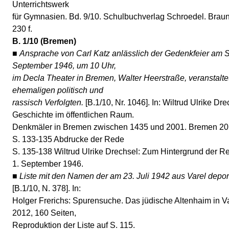
Unterrichtswerk
für Gymnasien. Bd. 9/10. Schulbuchverlag Schroedel. Brau
230 f.
B. 1/10 (Bremen)
■
Ansprache von Carl Katz anlässlich der Gedenkfeier am 
September 1946, um 10 Uhr,
im Decla Theater in Bremen, Walter Heerstraße, veranstalt
ehemaligen politisch und
rassisch Verfolgten.
[B.1/10, Nr. 1046]. In: Wiltrud Ulrike Dre
Geschichte im öffentlichen Raum.
Denkmäler in Bremen zwischen 1435 und 2001. Bremen 20
S. 133-135 Abdrucke der Rede
S. 135-138 Wiltrud Ulrike Drechsel: Zum Hintergrund der R
1. September 1946.
■
Liste mit den Namen der am 23. Juli 1942 aus Varel depor
[B.1/10, N. 378]. In:
Holger Frerichs: Spurensuche. Das jüdische Altenhaim in V
2012, 160 Seiten,
Reproduktion der Liste auf S. 115.