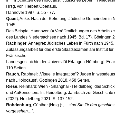
In: Im Schatten des Holocaust. Jüdisches Leben in Nieder
Hrsg. von Herbert Obenaus.
Hannover 1997, S. 55 - 77.
Quast
, Anke: Nach der Befreiung. Jüdische Gemeinden in 
1945.
Das Beispiel Hannover. (= Veröffentlichungen des Arbeitsk
des Landes Niedersachsen nach 1945, Bd. 17). Göttingen 2
Rachinger
, Annegret: Jüdisches Leben in Fürth nach 1945. 
Zulassungsarbeit für das erste Staatsexamen am Institut fü
Fränkische
Landesgeschichte der Universität Erlangen-Nürnberg]. Erl
110 Seiten.
Rauch
, Raphael: „Visuelle Integration“? Juden in westdeu
nach „Holocaust“. Göttingen 2018, 458 Seiten.
Riese
, Reinhard: Wien - Shanghai - Heidelberg: das Schick
und Außenseiters. In: Heidelberg. Jahrbuch zur Geschichte d
(2022). Heidelberg 2021, S. 137-152.
Rohdenburg
, Günther (Hrsg.):
„…sind Sie für den geschlos
vorgesehen…“.