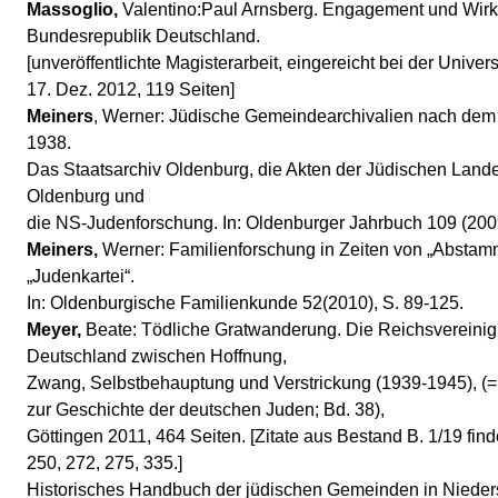
Massoglio,
Valentino:Paul Arnsberg. Engagement und Wirk
Bundesrepublik Deutschland.
[unveröffentlichte Magisterarbeit, eingereicht bei der Univers
17. Dez. 2012, 119 Seiten]
Meiners
, Werner: Jüdische Gemeindearchivalien nach d
1938.
Das Staatsarchiv Oldenburg, die Akten der Jüdischen Lan
Oldenburg und
die NS-Judenforschung. In: Oldenburger Jahrbuch 109 (2009
Meiners,
Werner: Familienforschung in Zeiten von „Absta
„Judenkartei“.
In: Oldenburgische Familienkunde 52(2010), S. 89-125.
Meyer,
Beate: Tödliche Gratwanderung. Die Reichsvereinig
Deutschland zwischen Hoffnung,
Zwang, Selbstbehauptung und Verstrickung (1939-1945), (
zur Geschichte der deutschen Juden; Bd. 38),
Göttingen 2011, 464 Seiten. [Zitate aus Bestand B. 1/19 find
250, 272, 275, 335.]
Historisches Handbuch der jüdischen Gemeinden in Niede