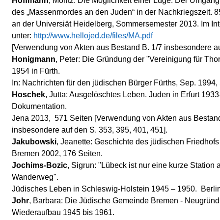
Hoffmann
, Moritz: Die Möglichkeit einer Lüge. Der Umgan
des „Massenmordes an den Juden“ in der Nachkriegszeit. 85
an der Universiät Heidelberg, Sommersemester 2013. Im Inter
unter:
http://www.hellojed.de/files/MA.pdf
[Verwendung von Akten aus Bestand B. 1/7 insbesondere auf
Honigmann
, Peter: Die Gründung der "Vereinigung für Th
1954 in Fürth.
In: Nachrichten für den jüdischen Bürger Fürths, Sep. 1994, 
Hoschek
, Jutta: Ausgelöschtes Leben. Juden in Erfurt 193
Dokumentation.
Jena 2013, 571 Seiten [Verwendung von Akten aus Bestand
insbesondere auf den S. 353, 395, 401, 451].
Jakubowski
, Jeanette: Geschichte des jüdischen Friedhofs
Bremen 2002, 176 Seiten.
Jochims-Bozic
, Sigrun: "Lübeck ist nur eine kurze Station
Wanderweg".
Jüdisches Leben in Schleswig-Holstein 1945 – 1950. Berlin
Johr
, Barbara: Die Jüdische Gemeinde Bremen - Neugrün
Wiederaufbau 1945 bis 1961.