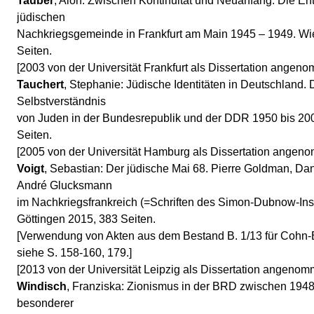
Tauber
, Alon: Zwischen Kontinuität und Neuanfang. Die En
jüdischen
Nachkriegsgemeinde in Frankfurt am Main 1945 – 1949. W
Seiten.
[2003 von der Universität Frankfurt als Dissertation angen
Tauchert
, Stephanie: Jüdische Identitäten in Deutschland.
Selbstverständnis
von Juden in der Bundesrepublik und der DDR 1950 bis 200
Seiten.
[2005 von der Universität Hamburg als Dissertation angen
Voigt
, Sebastian: Der jüdische Mai 68. Pierre Goldman, Da
André Glucksmann
im Nachkriegsfrankreich (=Schriften des Simon-Dubnow-Inst
Göttingen 2015, 383 Seiten.
[Verwendung von Akten aus dem Bestand B. 1/13 für Cohn-Be
siehe S. 158-160, 179.]
[2013 von der Universität Leipzig als Dissertation angenom
Windisch
, Franziska: Zionismus in der BRD zwischen 1948
besonderer