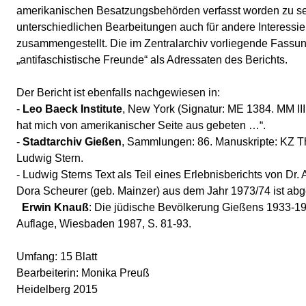
amerikanischen Besatzungsbehörden verfasst worden zu se
unterschiedlichen Bearbeitungen auch für andere Interessie
zusammengestellt. Die im Zentralarchiv vorliegende Fassu
„antifaschistische Freunde“ als Adressaten des Berichts.
Der Bericht ist ebenfalls nachgewiesen in:
-
Leo Baeck Institute
, New York (Signatur: ME 1384. MM III
hat mich von amerikanischer Seite aus gebeten …“.
-
Stadtarchiv Gießen
, Sammlungen: 86. Manuskripte: KZ Th
Ludwig Stern.
- Ludwig Sterns Text als Teil eines Erlebnisberichts von Dr
Dora Scheurer (geb. Mainzer) aus dem Jahr 1973/74 ist abge
Erwin Knauß
: Die jüdische Bevölkerung Gießens 1933-194
Auflage, Wiesbaden 1987, S. 81-93.
Umfang: 15 Blatt
Bearbeiterin: Monika Preuß
Heidelberg 2015