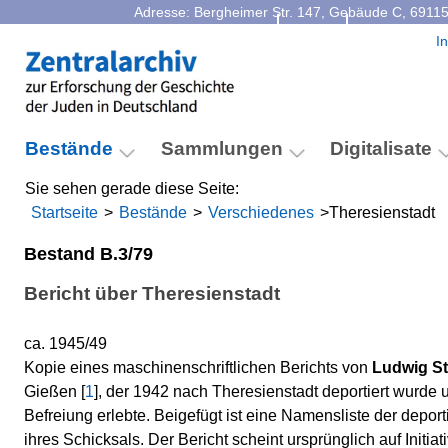
Adresse: Bergheimer Str. 147, Gebäude C, 69115
Kontakt
Facebook
I
Bestände
Sammlungen
Digitalisate
Sie sehen gerade diese Seite:
Startseite
>
Bestände
>
Verschiedenes
>
Theresienstadt
Bestand B.3/79
Bericht über Theresienstadt
ca. 1945/49
Kopie eines maschinenschriftlichen Berichts von
Ludwig St
Gießen [
1
], der 1942 nach Theresienstadt deportiert wurde 
Befreiung erlebte. Beigefügt ist eine Namensliste der depor
ihres Schicksals. Der Bericht scheint ursprünglich auf Initiat