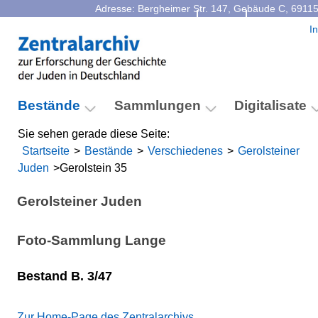
Adresse: Bergheimer Str. 147, Gebäude C, 69115
Kontakt
Facebook
I
Bestände
Sammlungen
Digitalisate
Sie sehen gerade diese Seite:
Startseite
>
Bestände
>
Verschiedenes
>
Gerolsteiner
Juden
>
Gerolstein 35
Gerolsteiner Juden
Foto-Sammlung Lange
Bestand B. 3/47
Zur Home-Page des Zentralarchivs