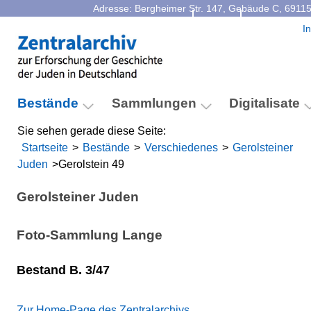
Adresse: Bergheimer Str. 147, Gebäude C, 69115
Kontakt
Facebook
I
Bestände
Sammlungen
Digitalisate
Sie sehen gerade diese Seite:
Startseite
>
Bestände
>
Verschiedenes
>
Gerolsteiner
Juden
>
Gerolstein 49
Gerolsteiner Juden
Foto-Sammlung Lange
Bestand B. 3/47
Zur Home-Page des Zentralarchivs